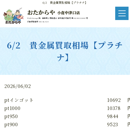
6/2 貴金属買取相場【プラチナ】
おたからや
小倉中津口店
TAD Group(株) 福岡県公安委員会 古物商許可番号 第902092110017号
広告管理番号 R6-4A 023
6/2 貴金属買取相場【プラチ
ナ】
2026/06/02
ptインゴット
10692
pt1000
10378
pt950
9844
pt900
9523