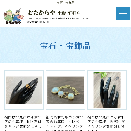
宝石・宝飾品
おたからや
小倉中津口店
TAD Group(株) 福岡県公安委員会 古物商許可番号 第902092110017号
広告管理番号 R6-4A 023
宝石・宝飾品
福岡県北九州市小倉北
福岡県北九州市小倉北
福岡県北九州市小倉北
区のお客様 K18石付
区のお客様 K18パー
区のお客様 Pt900ダ
きリング買取致しまし
ルトップ、イヤリング
イヤリング買取致しま
た！
などまとめ買取致しま
した！