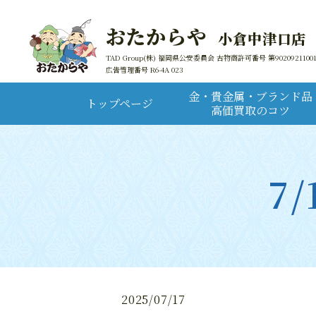
おたからや
小倉中津口店
TAD Group(株) 福岡県公安委員会 古物商許可番号 第9020921100
広告管理番号 R6-4A 023
金・貴金属・ブランド品
トップページ
高価買取のコツ
7
2025/07/17