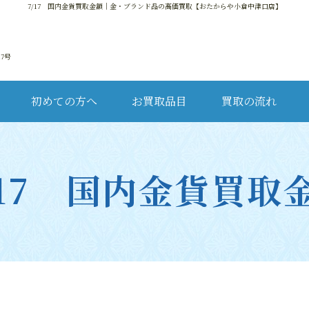
7/17 国内金貨買取金額
｜金・ブランド品の高価買取【おたからや小倉中津口店】
17号
初めての方へ
お買取品目
買取の流れ
金・
/17 国内金貨買取
ブ