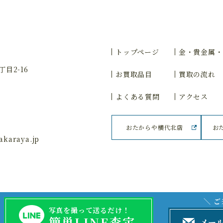
トップページ
金・貴金属・
目2-16
お買取品目
買取の流れ
よくある質問
アクセス
おたからや横代北店
お
karaya.jp
＼ 
写真を撮って送るだけ！
簡単LINE査定
メー