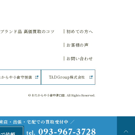
ブランド品 高価買取のコツ
初めての方へ
お客様の声
お問い合わせ
たからや小倉守恒店
TADGroup株式会社
© おたからや小倉中津口店. All Rights Reserved.
ご来店・出張・宅配での買取受付中 ／
093-967-3728
tel.
ルで依頼