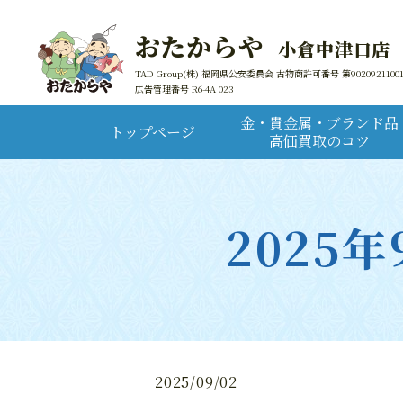
おたからや
小倉中津口店
TAD Group(株) 福岡県公安委員会 古物商許可番号 第9020921100
広告管理番号 R6-4A 023
金・貴金属・ブランド品
トップページ
高価買取のコツ
2025
2025/09/02