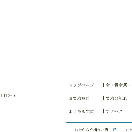
トップページ
金・貴金属・
目2-16
お買取品目
買取の流れ
よくある質問
アクセス
おたからや横代北店
お