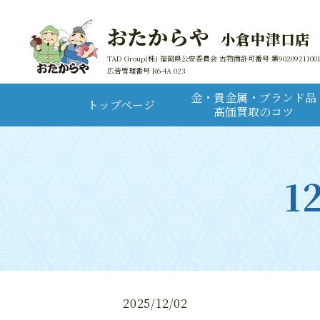
おたからや
小倉中津口店
TAD Group(株) 福岡県公安委員会 古物商許可番号 第9020921100
広告管理番号 R6-4A 023
金・貴金属・ブランド品
トップページ
高価買取のコツ
1
2025/12/02