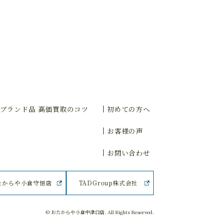
ブランド品 高価買取のコツ
初めての方へ
お客様の声
お問い合わせ
たからや小倉守恒店
TADGroup株式会社
© おたからや小倉中津口店. All Rights Reserved.