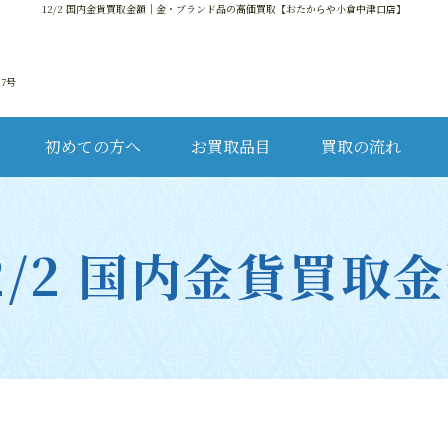
12/2 国内金貨買取金額
｜金・ブランド品の高価買取【おたからや小倉中津口店】
17号
初めての方へ
お買取品目
買取の流れ
金・
2/2 国内金貨買取
ブ