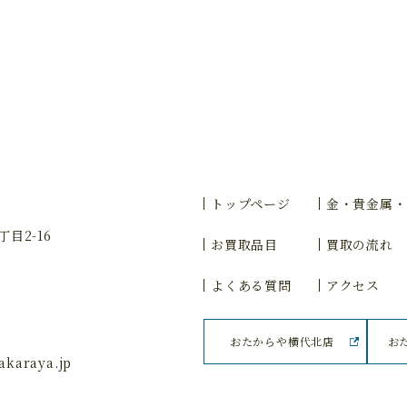
トップページ
金・貴金属・
目2-16
お買取品目
買取の流れ
よくある質問
アクセス
おたからや横代北店
お
karaya.jp