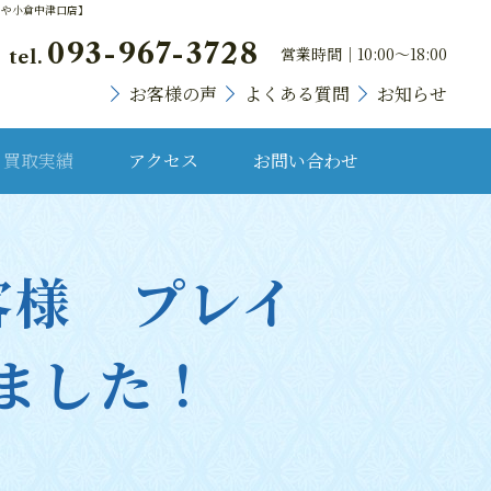
らや小倉中津口店】
093-967-3728
営業時間｜10:00～18:00
tel.
お客様の声
よくある質問
お知らせ
買取実績
アクセス
お問い合わせ
貴金属・プラチナ
客様 プレイ
ランドバッグ
ブランド時計
ました！
宝石・宝飾品
骨董品