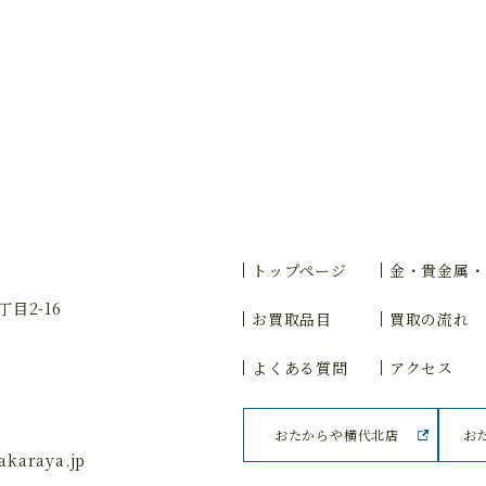
トップページ
金・貴金属・
目2-16
お買取品目
買取の流れ
よくある質問
アクセス
おたからや横代北店
お
karaya.jp