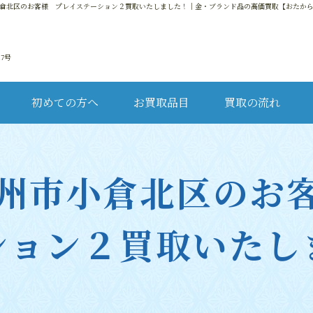
倉北区のお客様 プレイステーション２買取いたしました！
｜金・ブランド品の高価買取【おたか
17号
初めての方へ
お買取品目
買取の流れ
金・
州市小倉北区のお
ブ
ション２買取いたし