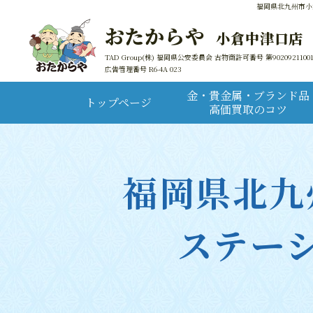
福岡県北九州市小
おたからや
小倉中津口店
TAD Group(株) 福岡県公安委員会 古物商許可番号 第9020921100
広告管理番号 R6-4A 023
金・貴金属・ブランド品
トップページ
高価買取のコツ
福岡県北九
ステー