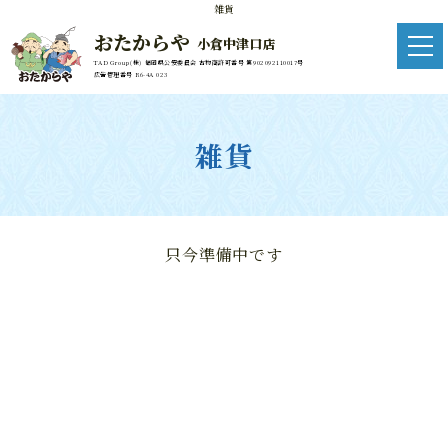
雑貨
おたからや
小倉中津口店
TAD Group(株) 福岡県公安委員会 古物商許可番号 第902092110017号
広告管理番号 R6-4A 023
雑貨
只今準備中です