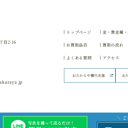
トップページ
金・貴金属・
目2-16
お買取品目
買取の流れ
よくある質問
アクセス
おたからや横代北店
お
karaya.jp
＼ 
写真を撮って送るだけ！