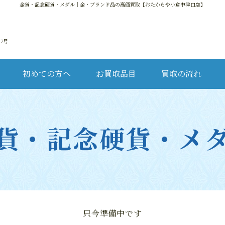
金貨・記念硬貨・メダル
｜金・ブランド品の高価買取【おたからや小倉中津口店】
17号
初めての方へ
お買取品目
買取の流れ
金・
貨・記念硬貨・メ
ブ
只今準備中です