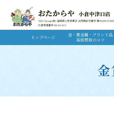
おたからや
小倉中津口店
TAD Group(株) 福岡県公安委員会 古物商許可番号 第9020921100
広告管理番号 R6-4A 023
金・貴金属・ブランド品
トップページ
高価買取のコツ
金