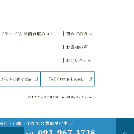
ブランド品 高価買取のコツ
初めての方へ
お客様の声
お問い合わせ
たからや小倉守恒店
TADGroup株式会社
© おたからや小倉中津口店. All Rights Reserved.
ご来店・出張・宅配での買取受付中 ／
093-967-3728