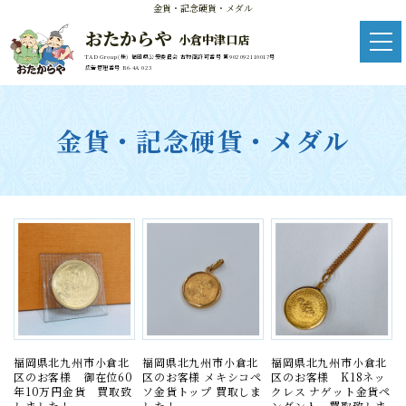
金貨・記念硬貨・メダル
おたからや
小倉中津口店
TAD Group(株) 福岡県公安委員会 古物商許可番号 第902092110017号
広告管理番号 R6-4A 023
金貨・記念硬貨・メダル
福岡県北九州市小倉北
福岡県北九州市小倉北
福岡県北九州市小倉北
区のお客様 御在位60
区のお客様 メキシコペ
区のお客様 K18ネッ
年10万円金貨 買取致
ソ金貨トップ 買取しま
クレス ナゲット金貨ペ
しました！
した！
ンダント 買取致しま