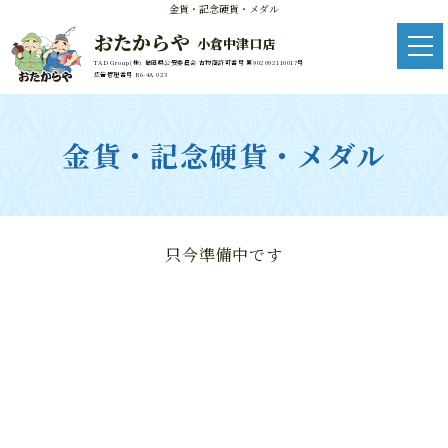
金貨・記念硬貨・メダル
おたからや
小倉中津口店
TAD Group(株) 福岡県公安委員会 古物商許可番号 第902092110017号
広告管理番号 R6-4A 023
金貨・記念硬貨・メダル
只今準備中です