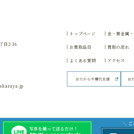
トップページ
金・貴金属・
目2-16
お買取品目
買取の流れ
よくある質問
アクセス
おたからや横代北店
お
karaya.jp
＼ 
写真を撮って送るだけ！