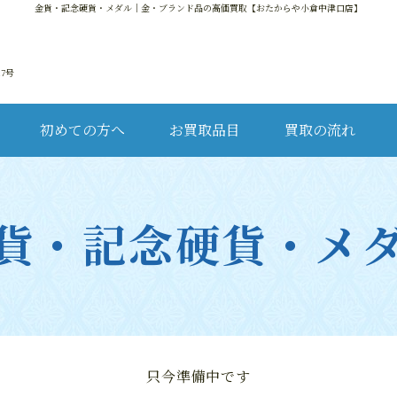
金貨・記念硬貨・メダル
｜金・ブランド品の高価買取【おたからや小倉中津口店】
17号
初めての方へ
お買取品目
買取の流れ
金・
貨・記念硬貨・メ
ブ
只今準備中です