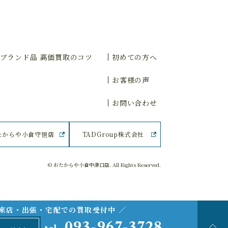
ブランド品 高価買取のコツ
初めての方へ
お客様の声
お問い合わせ
たからや小倉守恒店
TADGroup株式会社
© おたからや小倉中津口店. All Rights Reserved.
ご来店・出張・宅配での買取受付中 ／
093-967-3728