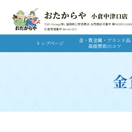
おたからや
小倉中津口店
TAD Group(株) 福岡県公安委員会 古物商許可番号 第9020921100
広告管理番号 R6-4A 023
金・貴金属・ブランド品
トップページ
高価買取のコツ
金