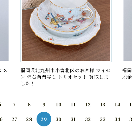
18
福岡県北九州市小倉北区のお客様 マイセ
福岡
！
ン 柿右衛門写し トリオセット 買取しま
地金
した！
6
7
8
9
10
11
12
13
14
6
27
28
29
30
31
32
33
34