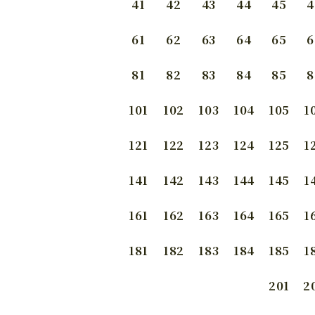
41
42
43
44
45
4
61
62
63
64
65
6
81
82
83
84
85
8
101
102
103
104
105
1
121
122
123
124
125
1
141
142
143
144
145
1
161
162
163
164
165
1
181
182
183
184
185
1
201
2