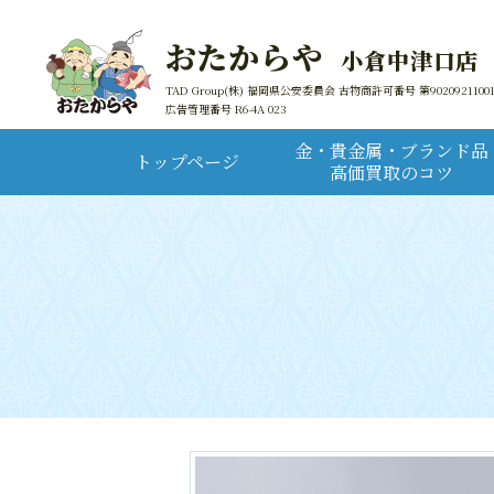
おたからや
小倉中津口店
TAD Group(株) 福岡県公安委員会 古物商許可番号 第9020921100
広告管理番号 R6-4A 023
金・貴金属・ブランド品
トップページ
高価買取のコツ