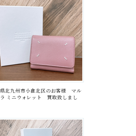
絵画
記念硬貨・メダル
古銭・紙幣
ブランド
商品券
電・電子機器
県北九州市小倉北区のお客様 マル
雑貨
ラ ミニウォレット 買取致しまし
楽器