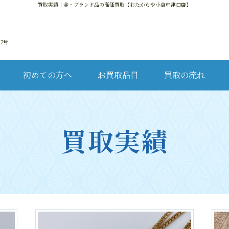
買取実績
｜金・ブランド品の高価買取【おたからや小倉中津口店】
17号
初めての方へ
お買取品目
買取の流れ
金・
買取実績
ブ