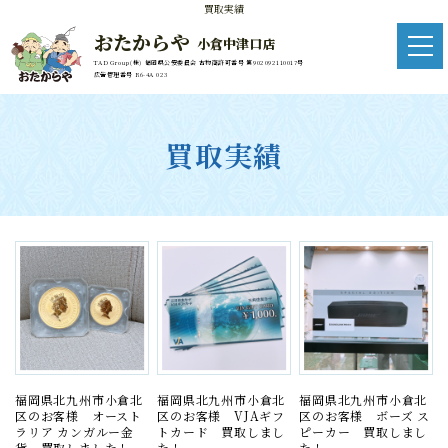
買取実績
おたからや
小倉中津口店
TAD Group(株) 福岡県公安委員会 古物商許可番号 第902092110017号
広告管理番号 R6-4A 023
買取実績
福岡県北九州市小倉北
福岡県北九州市小倉北
福岡県北九州市小倉北
区のお客様 オースト
区のお客様 VJAギフ
区のお客様 ボーズ ス
ラリア カンガルー金
トカード 買取しまし
ピーカー 買取しまし
貨 買取しました！
た！
た！