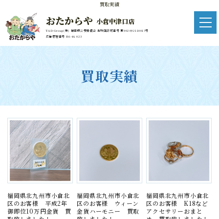
買取実績
おたからや
小倉中津口店
TAD Group(株) 福岡県公安委員会 古物商許可番号 第902092110017号
広告管理番号 R6-4A 023
買取実績
福岡県北九州市小倉北
福岡県北九州市小倉北
福岡県北九州市小倉北
区のお客様 平成2年
区のお客様 ウィーン
区のお客様 K18など
御即位10万円金貨 買
金貨ハーモニー 買取
アクセサリーおまと
取致しました！
致しました！
め 買取致しました！