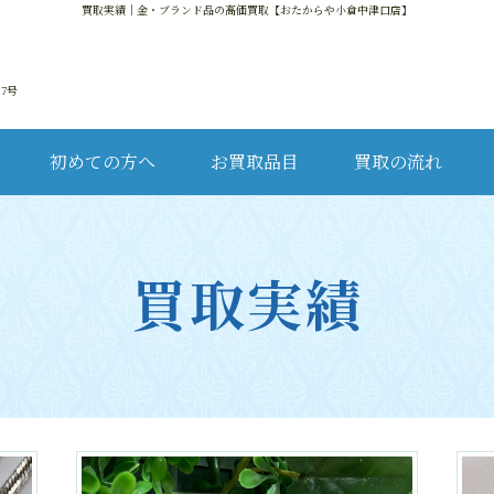
買取実績
｜金・ブランド品の高価買取【おたからや小倉中津口店】
17号
初めての方へ
お買取品目
買取の流れ
金・
買取実績
ブ