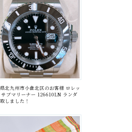
絵画
記念硬貨・メダル
古銭・紙幣
ブランド
商品券
電・電子機器
県北九州市小倉北区のお客様 ロレッ
雑貨
 サブマリーナー 126610LN ランダ
取しました！
楽器