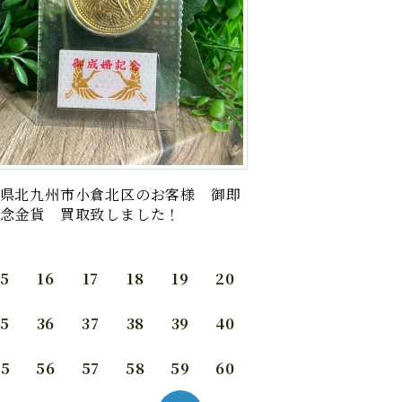
県北九州市小倉北区のお客様 御即
念金貨 買取致しました！
15
16
17
18
19
20
35
36
37
38
39
40
55
56
57
58
59
60