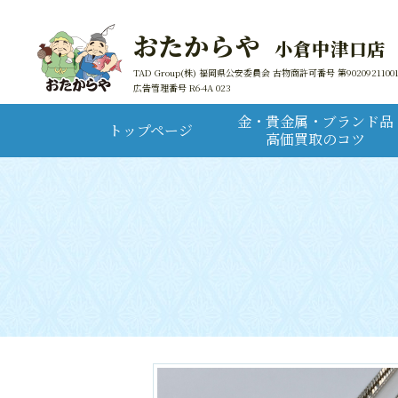
おたからや
小倉中津口店
TAD Group(株) 福岡県公安委員会 古物商許可番号 第9020921100
広告管理番号 R6-4A 023
金・貴金属・ブランド品
トップページ
高価買取のコツ