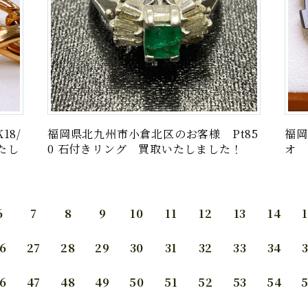
18/
福岡県北九州市小倉北区のお客様 Pt85
福岡
たし
0 石付きリング 買取いたしました！
オ 
6
7
8
9
10
11
12
13
14
6
27
28
29
30
31
32
33
34
6
47
48
49
50
51
52
53
54