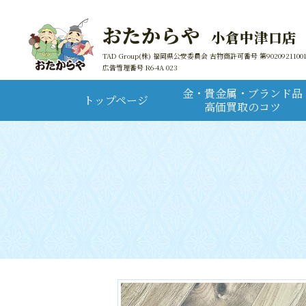
おたからや
小倉中津口店
TAD Group(株) 福岡県公安委員会 古物商許可番号 第9020921100
広告管理番号 R6-4A 023
金・貴金属・ブランド品
トップページ
高価買取のコツ