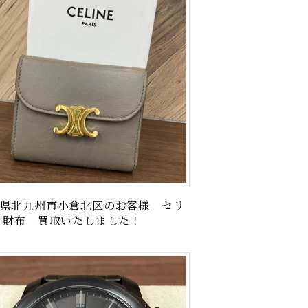
絵画
記念硬貨・メダル
古銭・紙幣
ブランド
商品券
電・電子機器
県北九州市小倉北区のお客様 セリ
雑貨
 財布 買取いたしました！
楽器