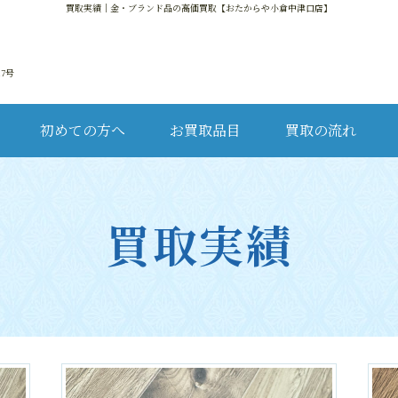
買取実績
｜金・ブランド品の高価買取【おたからや小倉中津口店】
17号
初めての方へ
お買取品目
買取の流れ
金・
買取実績
ブ