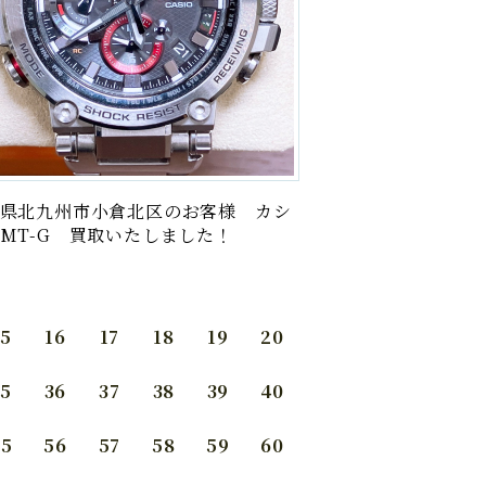
県北九州市小倉北区のお客様 カシ
MT-G 買取いたしました！
15
16
17
18
19
20
35
36
37
38
39
40
55
56
57
58
59
60