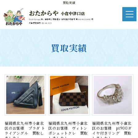
買取実績
おたからや
小倉中津口店
TAD Group(株) 福岡県公安委員会 古物商許可番号 第902092110017号
広告管理番号 R6-4A 023
買取実績
福岡県北九州市小倉北
福岡県北九州市小倉北
福岡県北九州市小倉北
区のお客様 プラダ ト
区のお客様 ヴィトン
区のお客様 pt900ダ
ライアングル 買取し
ポシェットクレ 買取
イヤ付きリング 買取
ました！
しました！
しました！