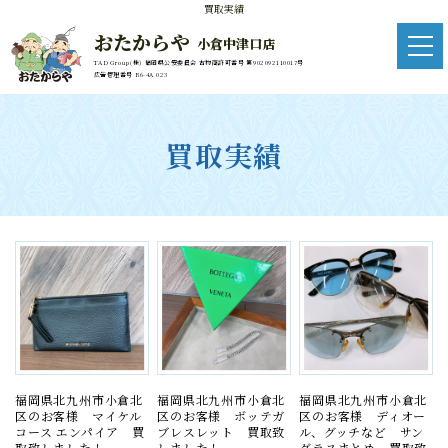
買取実績
おたからや
小倉中津口店
TAD Group(株) 福岡県公安委員会 古物商許可番号 第902092110017号
広告管理番号 R6-4A 023
買取実績
福岡県北九州市小倉北
福岡県北九州市小倉北
福岡県北九州市小倉北
区のお客様 マイケル
区のお客様 ボッテガ
区のお客様 ディオー
コース エンパイア 買
ブレスレット 買取致
ル、グッチなど サン
取致しました！
しました！
グラスまとめ 買取致