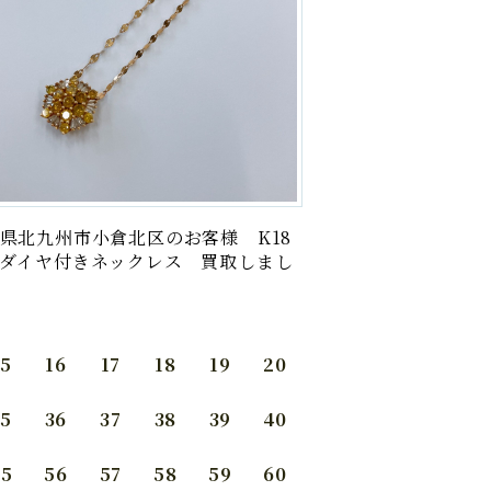
県北九州市小倉北区のお客様 K18
ダイヤ付きネックレス 買取しまし
15
16
17
18
19
20
35
36
37
38
39
40
55
56
57
58
59
60