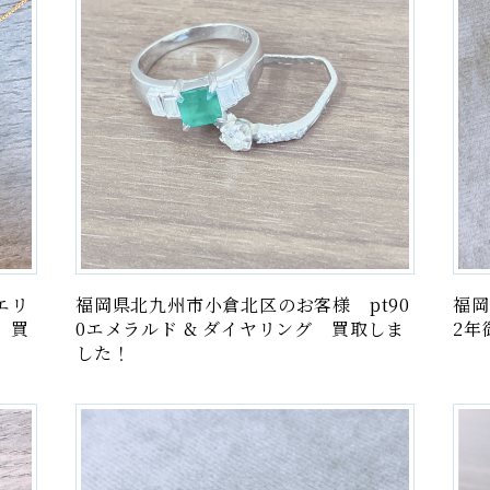
エリ
福岡県北九州市小倉北区のお客様 pt90
福岡
 買
0エメラルド & ダイヤリング 買取しま
2年
した！