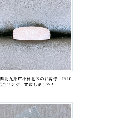
絵画
記念硬貨・メダル
古銭・紙幣
ブランド
商品券
電・電子機器
県北九州市小倉北区のお客様 Pt10
雑貨
 地金リング 買取しました！
楽器