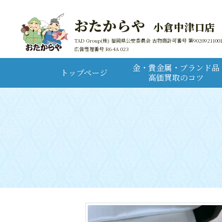
おたからや
小倉中津口店
TAD Group(株) 福岡県公安委員会 古物商許可番号 第9020921100
広告管理番号 R6-4A 023
金・貴金属・ブランド品
トップページ
高価買取のコツ